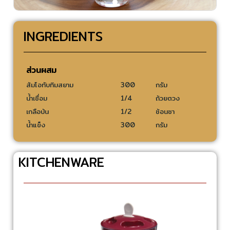
INGREDIENTS
ส่วนผสม
ส้มโอทับทิมสยาม
300
กรัม
น้ำเชื่อม
1/4
ถ้วยตวง
เกลือป่น
1/2
ช้อนชา
น้ำแข็ง
300
กรัม
KITCHENWARE