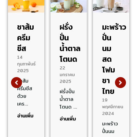
ชาส้ม
ฝรั่ง
มะพร้าว
ครีม
ปั่น
ปั่น
ชีส
น้ำตาล
นม
โตนด
สด
14
กุมภาพันธ์
โฟม
22
2025
มกราคม
ชา
ชาส้ม
2025
ครีมชีส
ไทย
ฝรั่งปั่น
ด้วย
น้ำตาล
19
เคร…
โตนด …
พฤศจิกายน
2024
อ่านเพิ่ม
อ่านเพิ่ม
มะพร้าว
ปั่นนม