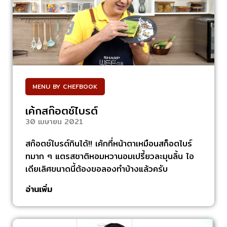
MENU BY CHEFBOOK
เค้กสก๊อตช์ไบรต์
30 เมษายน 2021
สก๊อตช์ไบรต์กินได้!! เค้กที่หน้าตาเหมือนสก็อตไบร์
ทมาก ๆ แตรสชาติหอมหวานอมเปรี้ยวละมุนลิ้น ไอ
เดียเลิศขนาดนี้ต้องขอลองทำบ้างแล้วครับ
อ่านเพิ่ม