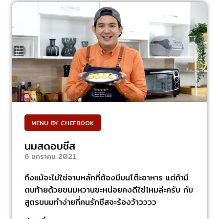
MENU BY CHEFBOOK
นมสดอบชีส
6 มกราคม 2021
ถึงแม้จะไม่ใช่จานหลักที่ต้องมีบนโต๊ะอาหาร แต่ถ้ามี
ตบท้ายด้วยขนมหวานซะหน่อยคงดีใช่ไหมล่ะครับ กับ
สูตรขนมทำง่ายที่คนรักชีสจะร้องว้าวววว