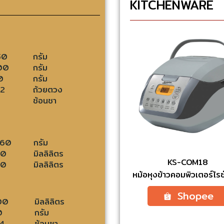
KITCHENWARE
50
กรัม
00
กรัม
0
กรัม
/2
ถ้วยตวง
ช้อนชา
160
กรัม
30
มิลลิลิตร
KS-COM18
30
มิลลิลิตร
หม้อหุงข้าวคอมพิวเตอร์ไรซ
Shopee
00
มิลลิลิตร
0
กรัม
4
ช้อนชา