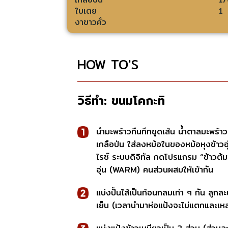
ใบเตย
1
งาขาวคั่ว
HOW TO'S
วิธีทำ:
ขนมโคกะทิ
นำมะพร้าวทึนทึกขูดเส้น น้ำตาลมะพร้าว
เกลือป่น ใส่ลงหม้อในของหม้อหุงข้าวอุ
ไรซ์ ระบบดิจิทัล กดโปรแกรม “ข้าว
อุ่น (WARM) คนส่วนผสมให้เข้ากัน
แบ่งปั้นไส้เป็นก้อนกลมเท่า ๆ กัน ลูก
เย็น (เวลานำมาห่อแป้งจะไม่แตกและเห