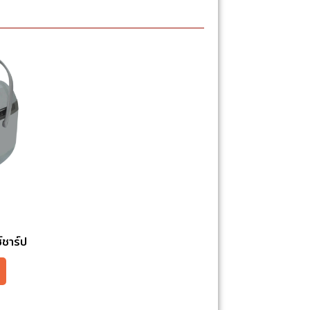
์ชาร์ป