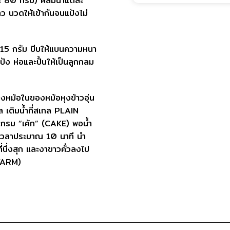
ละ 80 กรัม) ผสมน้ำแต่ละ
าว นวดให้เข้ากันจนแป้งไม่
 15 กรัม บีบให้แบนความหนา
ง ห่อและปั้นให้เป็นลูกกลม
งหม้อในของหม้อหุงข้าวอุ่น
ล เติมน้ำที่สเกล PLAIN
แกรม “เค้ก” (CAKE) พอน้ำ
้เวลาประมาณ 10 นาที นำ
่นึ่งสุก และงาขาวคั่วลงไป
(WARM)