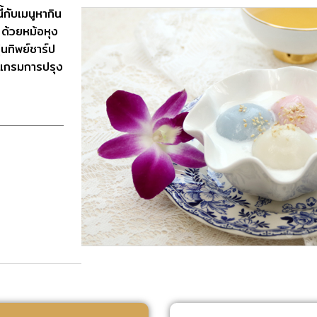
กับเมนูหากิน
 ด้วยหม้อหุง
ุ่นทิพย์ชาร์ป
ปรแกรมการปรุง