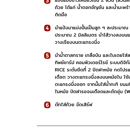
แบ่งแป้งข้าวเหนียวเป็น 2 ส่วน (ส่วน
ถ้วย ได้แก่ น้ำดอกอัญชัน และน้ำมะพร้
ติดมือ
นำแป้งมาแบ่งปั้นเป็นลูก ๆ ละประมาณ
ประมาณ 2 มิลลิเมตร นำไส้วางลงบนแป้
วางเรียงบนตะแกรงนึ่ง
นำน้ำตาลทราย เกลือป่น และใบเตยใส่ล
ทิพย์ชาร์ป คอมพิวเตอร์ไรซ์ ระบบดิจิทั
RICE ระดับขีดที่ 2 ปิดฝาหม้อ กดโปร
เดือด วางตะแกรงนึ่งลงบนหม้อใน ใช
ตะแกรงนึ่งออก จากนั้นใส่น้ำกะทิ ขนมที
ในหม้อ ปิดฝารอจนเดือดและตัดอุ่น 
ตักใส่ถ้วย จัดเสิร์ฟ