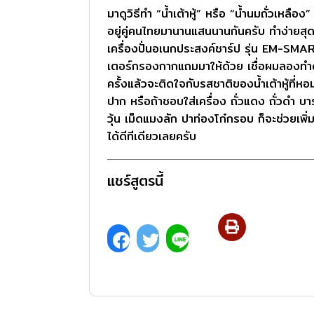
มาดูวิธีทำ “น้ำเต้าหู้” หรือ “น้ำนมถั่วเหลือง” เ
อยู่คู่คนไทยมานานแสนนานกันครับ ทำง่ายสุ
เครื่องปั่นอเนกประสงค์ชาร์ป รุ่น EM-SMART
เตอร์กรองกากแถมมาให้ด้วย เชื่อผมลองทำด
ครั้งแล้วจะติดใจกับรสชาติของน้ำเต้าหู้ที่ห
ปาก หรือถ้าชอบใส่เครื่อง ถั่วแดง ถั่วดำ บาร์
วุ้น เม็ดแมงลัก ปาท่องโก๋กรอบ ก็จะช่วยเพิ
ได้ดีทีเดียวเลยครับ
แชร์สูตรนี้