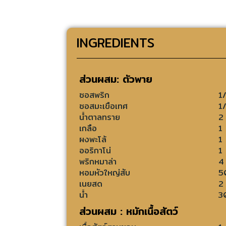
INGREDIENTS
ส่วนผสม: ตัวพาย
ซอสพริก
1
ซอสมะเขือเทศ
1
น้ำตาลทราย
2
เกลือ
1
ผงพะโล้
1
ออริกาโน่
1
พริกหมาล่า
4
หอมหัวใหญ่สับ
5
เนยสด
2
น้ำ
3
ส่วนผสม : หมักเนื้อสัตว์