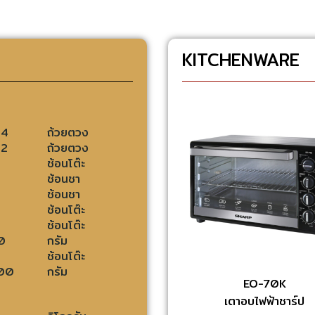
KITCHENWARE
/4
ถ้วยตวง
/2
ถ้วยตวง
ช้อนโต๊ะ
ช้อนชา
ช้อนชา
ช้อนโต๊ะ
ช้อนโต๊ะ
0
กรัม
ช้อนโต๊ะ
00
กรัม
EO-70K
เตาอบไฟฟ้าชาร์ป