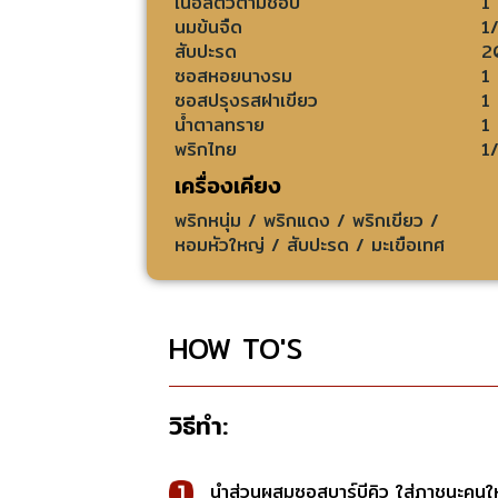
เนื้อสัตว์ตามชอบ
1
นมข้นจืด
1
สับปะรด
2
ซอสหอยนางรม
1
ซอสปรุงรสฝาเขียว
1
น้ำตาลทราย
1
พริกไทย
1
เครื่องเคียง
พริกหนุ่ม / พริกแดง / พริกเขียว /
หอมหัวใหญ่ / สับปะรด / มะเขือเทศ
HOW TO'S
วิธีทำ:
นำส่วนผสมซอสบาร์บีคิว ใส่ภาชนะคนให้เ