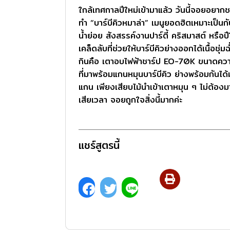
ใกล้เทศกาลปีใหม่เข้ามาแล้ว วันนี้จอยอยา
ทำ “บาร์บีคิวหมาล่า” เมนูยอดฮิตเหมาะเป็นก
น้ำย่อย สังสรรค์งานปาร์ตี้ คริสมาสต์ หรือป
เคล็ดลับที่ช่วยให้บาร์บีคิวย่างออกได้เนื้อชุ่ม
กินคือ เตาอบไฟฟ้าชาร์ป EO-70K ขนาดควา
ที่มาพร้อมแกนหมุนบาร์บีคิว ย่างพร้อมกันได
แกน เพียงเสียบไม้นำเข้าเตาหมุน ๆ ไม่ต้องมาน
เสียเวลา จอยถูกใจสิ่งนี้มากค่ะ
แชร์สูตรนี้