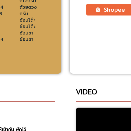
กิโลกรัม
/4
ถ้วยตวง
Shopee
0
กรัม
ช้อนโต๊ะ
ช้อนโต๊ะ
ช้อนชา
/4
ช้อนชา
VIDEO
ข้ากัน พักไว้