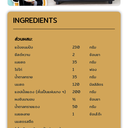
INGREDIENTS
ส่วนผสม:
แป้งขนมปัง
230
กรัม
ยีสต์หวาน
2
ช้อนชา
เนยสด
35
กรัม
ไข่ไก่
1
ฟอง
น้ำตาลทราย
35
กรัม
นมสด
120
มิลลิลิตร
แอปเปิ้ลแดง (หั่นเป็นแผ่นบาง ๆ)
200
กรัม
ผงชินนามอน
½
ช้อนชา
น้ำตาลทรายแดง
50
กรัม
เนยละลาย
1
ช้อนโต๊ะ
นมสดรสจืด