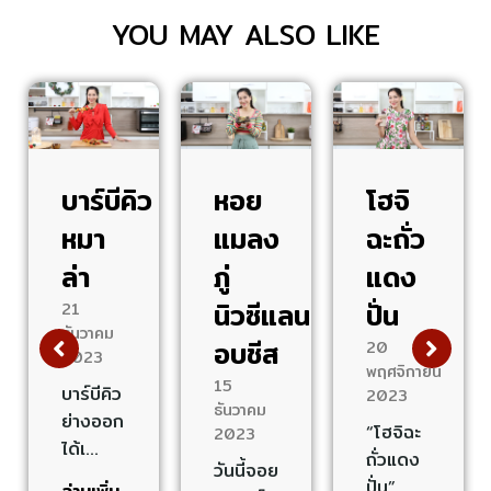
YOU MAY ALSO LIKE
บาร์บีคิว
หอย
โฮจิ
หมา
แมลง
ฉะถั่ว
ล่า
ภู่
แดง
นิวซีแลนด์
ปั่น
21
ธันวาคม
อบชีส
20
2023
พฤศจิกายน
15
บาร์บีคิว
2023
ธันวาคม
ย่างออก
“โฮจิฉะ
2023
ได้เ…
ถั่วแดง
วันนี้จอย
ปั่น” …