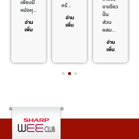
เพียงมี
ครั…
ชาเขียว
หม้อหุ…
ปั่น
อ่าน
ส่วน
อ่าน
เพิ่ม
เพิ่ม
ผสม…
อ่าน
เพิ่ม
1
2
3