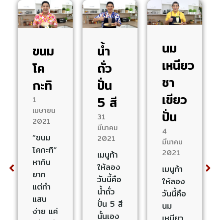
นม
ขนม
น้ำ
เหนียว
โค
ถั่ว
ชา
์
กะทิ
ปั่น
เขียว
5 สี
1
เมษายน
ปั่น
31
2021
มีนาคม
4
“ขนม
2021
มีนาคม
โคกะทิ”
2021
เมนูท้า
หากิน
ให้ลอง
เมนูท้า
ยาก
วันนี้คือ
ให้ลอง
แต่ทำ
น้ำถั่ว
วันนี้คือ
แสน
ปั่น 5 สี
นม
์ท…
ง่าย แค่
นั้นเอง
เหนียว