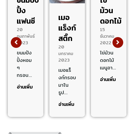
ขนมปัง
ไข่
ปิ้ง
ม้วน
เมอ
แฟนซี
ดอกไม้
แร็งก์
20
15
สติ๊ก
กุมภาพันธ์
ธันวาคม
2023
2022
20
ขนมปัง
ไข่ม้วน
มกราคม
ปิ้งหอม
ดอกไม้
2023
ๆ
เมนูอา…
เมอแร็
กรอบ…
งก์กรอบ
อ่านเพิ่ม
มาใน
อ่านเพิ่ม
รูป…
อ่านเพิ่ม