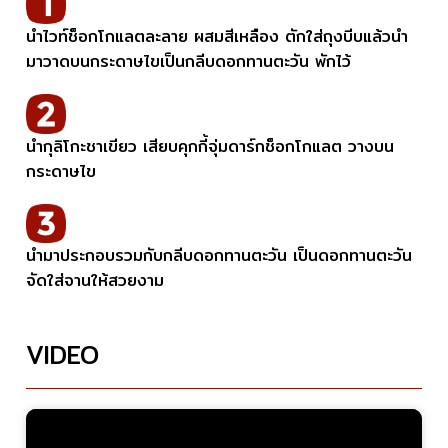
นำไวท์ช็อกโกแลตละลาย ผสมสีเหลือง ตักใส่ถุงบีบแล้วนำ
มาวาดบนกระดาษไขเป็นกลีบดอกทานตะวัน พักไว้
นำกุลิโกะชาเขียว เสียบคุกกี้จุ่มดาร์กช็อกโกแลต วางบน
กระดาษไข
นำมาประกอบรวมกับกลีบดอกทานตะวัน เป็นดอกทานตะวัน
จัดใส่จานให้สวยงาม
VIDEO