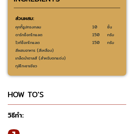
ส่วนผสม:
คุกกี้รูปทรงกลม
10
ชิ้น
ดาร์กช็อกโกแลต
150
กรัม
ไวท์ช็อกโกแลต
150
กรัม
สีผสมอาหาร (สีเหลือง)
เกล็ดนำตาลสี (สำหรับตกแต่ง)
กุลิโกะชาเขียว
HOW TO'S
วิธีทำ: