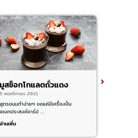
มูสช็อกโกแลตถั่วแดง
กล้วยปิ้
5 พฤศจิกายน 2021
2 มีนาคม 20
สูตรขนมทำง่ายๆ ขอแค่มีเครื่องปั่น
นำกล้วยที่ป
อเนกประสงค์ชาร์ป …
ราดด้วยน้ำก
อ่านเพิ่ม
อ่านเพิ่ม