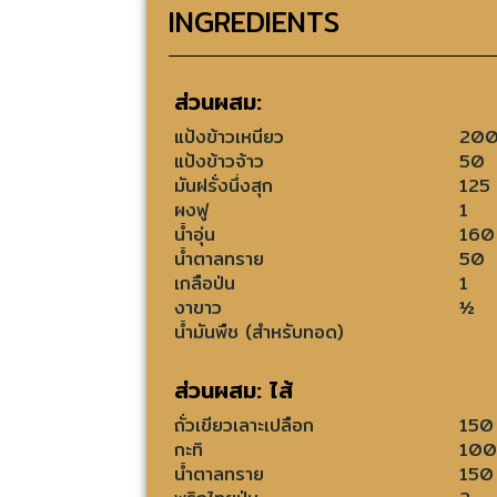
INGREDIENTS
ส่วนผสม:
แป้งข้าวเหนียว
20
แป้งข้าวจ้าว
50
มันฝรั่งนึ่งสุก
125
ผงฟู
1
น้ำอุ่น
160
น้ำตาลทราย
50
เกลือป่น
1
งาขาว
½
น้ำมันพืช (สำหรับทอด)
ส่วนผสม: ไส้
ถั่วเขียวเลาะเปลือก
150
กะทิ
100
น้ำตาลทราย
150