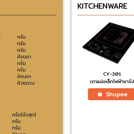
KITCHENWARE
0
กรัม
กรัม
กรัม
ช้อนชา
กรัม
กรัม
CY-301
ช้อนชา
เตาแม่เหล็กไฟฟ้าชาร์
ถ้วยตวง
Shopee
กรัม(นึ่งสุก)
กรัม
กรัม