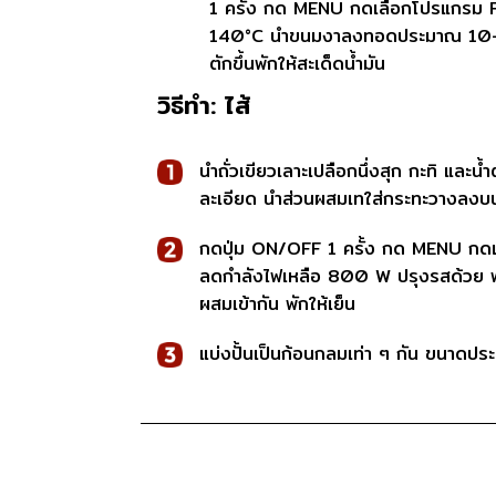
1 ครั้ง กด MENU กดเลือกโปรแกรม 
140°C นำขนมงาลงทอดประมาณ 10-12 
ตักขึ้นพักให้สะเด็ดน้ำมัน
วิธีทำ: ไส้
นำถั่วเขียวเลาะเปลือกนึ่งสุก กะทิ และน้
ละเอียด นำส่วนผสมเทใส่กระทะวางลงบน
กดปุ่ม ON/OFF 1 ครั้ง กด MENU ก
ลดกำลังไฟเหลือ 800 W ปรุงรสด้วย พ
ผสมเข้ากัน พักให้เย็น
แบ่งปั้นเป็นก้อนกลมเท่า ๆ กัน ขนาดปร