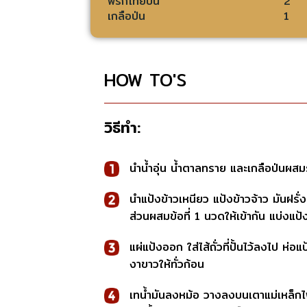
พริกไทยป่น
2
เกลือป่น
1
HOW TO'S
วิธีทำ:
นำน้ำอุ่น น้ำตาลทราย และเกลือป่นผสม
นำแป้งข้าวเหนียว แป้งข้าวจ้าว มันฝรั่
ส่วนผสมข้อที่ 1 นวดให้เข้ากัน แบ่งแป
แผ่แป้งออก ใส่ไส้ถั่วที่ปั้นไว้ลงไป ห่อ
งาขาวให้ทั่วก้อน
เทน้ำมันลงหม้อ วางลงบนเตาแม่เหล็ก