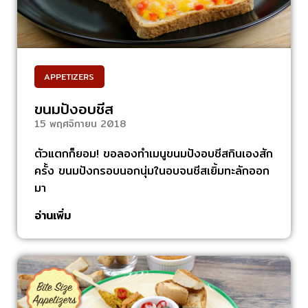
APPETIZERS
ขนมปังอบชีส
15 พฤศจิกายน 2018
ตัวแตกก็ยอม! ขอลองทำเมนูขนมปังอบชีสกินเองสัก
ครั้ง ขนมปังกรอบนอกนุ่มในอบจนชีสเยิ้มทะลักออก
มา
อ่านเพิ่ม