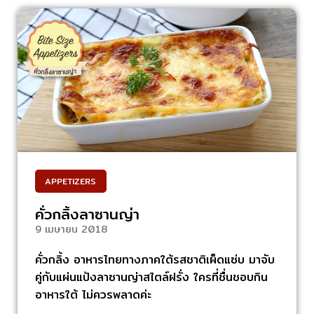
APPETIZERS
คั่วกลิ้งลาซานญ่า
9 เมษายน 2018
คั่วกลิ้ง อาหารไทยทางภาคใต้รสชาติเผ็ดแซ่บ มาจับ
คู่กับแผ่นแป้งลาซานญ่าสไตล์ฝรั่ง ใครที่ชื่นชอบกิน
อาหารใต้ ไม่ควรพลาดค่ะ