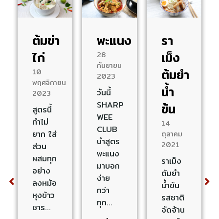
ต้มข่า
พะแนง
รา
ไก่
เม็ง
28
กันยายน
ต้มยำ
10
2023
พฤศจิกายน
น้ำ
วันนี้
2023
SHARP
ข้น
สูตรนี้
WEE
ทำไม่
14
CLUB
ยาก ใส่
ตุลาคม
นำสูตร
2021
ส่วน
พะแนง
ผสมทุก
ราเม็ง
มาบอก
อย่าง
ต้มยำ
ง่าย
ลงหม้อ
น้ำข้น
กว่า
หุงข้าว
รสชาติ
ทุก…
ชาร…
จัดจ้าน