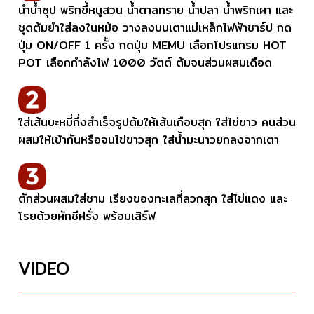
นำน้ำซุป พริกขี้หนูสวน น้ำตาลทราย น้ำปลา น้ำพริกเผา และ
ชุดต้มยำใส่ลงในหม้อ วางลงบนเตาแม่เหล็กไฟฟ้าชาร์ป กด
ปุ่ม ON/OFF 1 ครั้ง กดปุ่ม MEMU เลือกโปรแกรม HOT
POT เลือกกำลังไฟ 1000 วัตต์ ต้มจนส่วนผสมเดือด
ใส่เส้นบะหมี่กึ่งสำเร็จรูปต้มให้เส้นเกือบสุก ใส่ไข่ขาว คนส่วน
ผสมให้เข้ากันหรือจนไข่ขาวสุก ใส่น้ำมะนาวยกลงจากเตา
ตักส่วนผสมใส่ชาม เรียงของทะเลที่ลวกสุก ใส่ไข่แดง และ
โรยด้วยผักชีฝรั่ง พร้อมเสิร์ฟ
VIDEO